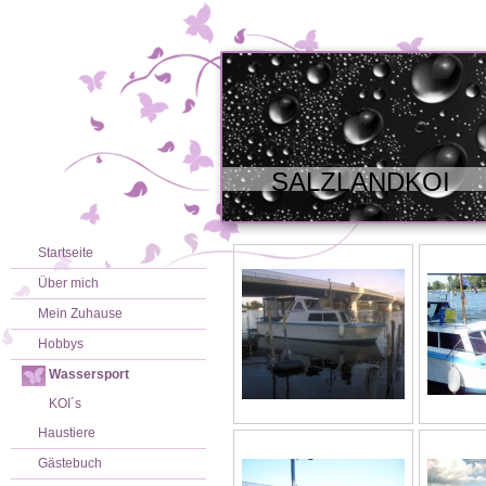
SALZLANDKOI
Startseite
Über mich
Mein Zuhause
Hobbys
Wassersport
KOI´s
Haustiere
Gästebuch